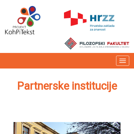
Preba
naviga
Partnerske institucije