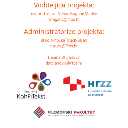
Voditeljica projekta:
izv. prof. dr. sc. Vesna Bagarić Medve
vbagaric@ffos.hr
Administratorice projekta:
dr.sc. Ninočka Truck-Biljan
ntruck@ffos.hr
Dajana Stojanović
dstojanovic@ffos.hr