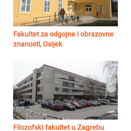
Fakultet za odgojne i obrazovne
znanosti, Osijek
Filozofski fakultet u Zagrebu