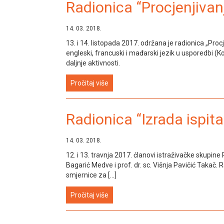
Radionica “Procjenjivanj
14. 03. 2018.
13. i 14. listopada 2017. održana je radionica „Pro
engleski, francuski i mađarski jezik u usporedbi (K
daljnje aktivnosti.
Pročitaj više
Radionica “Izrada ispita 
14. 03. 2018.
12. i 13. travnja 2017. ćlanovi istraživačke skupine P
Bagarić Medve i prof. dr. sc. Višnja Pavičić Takač.
smjernice za […]
Pročitaj više