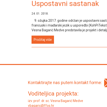
Uspostavni sastanak
24. 01. 2018.
9. ožujka 2017. godine održan je uspostavni sasta
francuski i mađarski jezik u usporedbi (KohPiTekst) 
Vesna Bagarić Medve predstavila je projekt i detaljn
Pročitaj više
Kontaktirajte nas putem kontakt forme:
Voditeljica projekta:
izv. prof. dr. sc. Vesna Bagarić Medve
vbagaric@ffos.hr