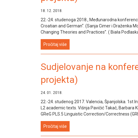
18. 12. 2018.
22.-24. studenoga 2018., Međunarodna konferencija 
Croatian and German“. (Sanja Cimer i Draženka Moln
Changing Theories and Practices”. ( Biała Podlaska
Pročitaj više
Sudjelovanje na konfer
projekta)
24. 01. 2018.
22.-24. studenog 2017. Valencia, Španjolska. 1st I
L2 academic texts. Višnja Pavičić Takač, Barbara K
GReG PLS.5 Linguistic Correction/Correctness (GRE
Pročitaj više