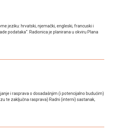
 jeziku: hrvatski, njemački, engleski, francuski i
rade podataka“. Radionica je planirana u okviru Plana
avljanje i rasprava o dosadašnjim (i potencijalno budućim)
izu te zaključna rasprava) Radni (interni) sastanak,