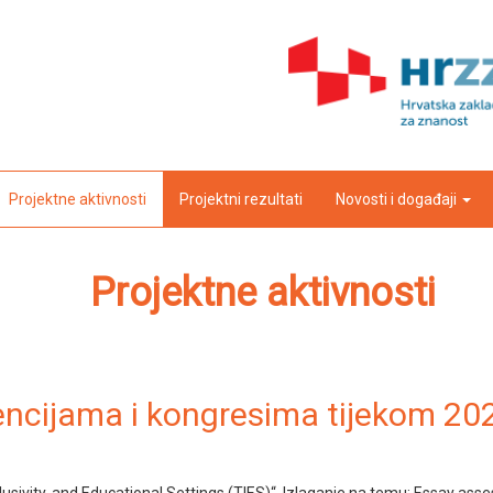
Projektne aktivnosti
Projektni rezultati
Novosti i događaji
Projektne aktivnosti
encijama i kongresima tijekom 20
 Inclusivity, and Educational Settings (TIES)“. Izlaganje na temu: Essay a