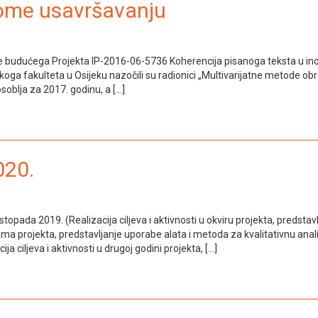
nome usavršavanju
ne budućega Projekta lP-2016-06-5736 Koherencija pisanoga teksta u inome
koga fakulteta u Osijeku nazočili su radionici „Multivarijatne metode ob
oblja za 2017. godinu, a […]
020.
listopada 2019. (Realizacija ciljeva i aktivnosti u okviru projekta, predst
ima projekta, predstavljanje uporabe alata i metoda za kvalitativnu anal
ija ciljeva i aktivnosti u drugoj godini projekta, […]