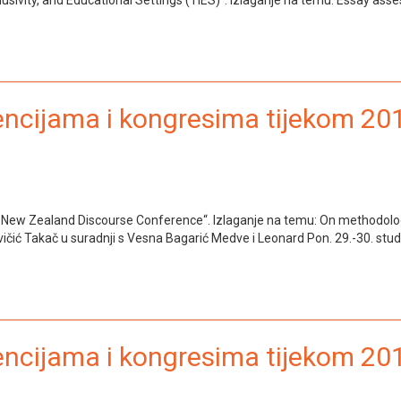
encijama i kongresima tijekom 201
h New Zealand Discourse Conference“. Izlaganje na temu: On methodologi
vičić Takač u suradnji s Vesna Bagarić Medve i Leonard Pon. 29.-30. stu
encijama i kongresima tijekom 20