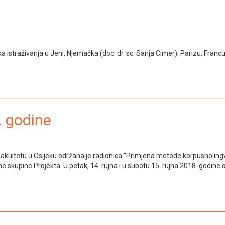
istraživanja u Jeni, Njemačka (doc. dr. sc. Sanja Cimer); Parizu, Francu
. godine
kultetu u Osijeku održana je radionica “Primjena metode korpusnolingvistič
dne skupine Projekta. U petak, 14. rujna i u subotu 15. rujna 2018. godin