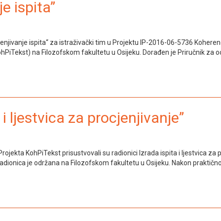
e ispita”
cjenjivanje ispita“ za istraživački tim u Projektu lP-2016-06-5736 Koheren
ohPiTekst) na Filozofskom fakultetu u Osijeku. Dorađen je Priručnik za oc
i ljestvica za procjenjivanje”
rojekta KohPiTekst prisustvovali su radionici Izrada ispita i ljestvica za p
 Radionica je održana na Filozofskom fakultetu u Osijeku. Nakon praktično