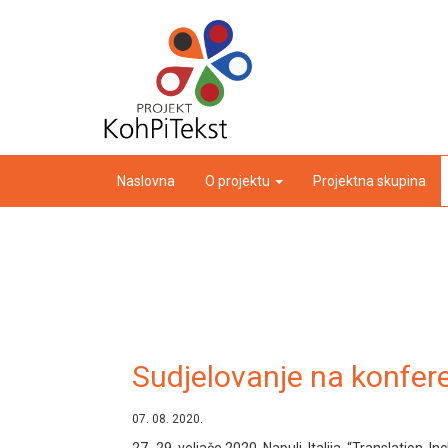
Naslovna
O projektu
Projektna skupina
Sudjelovanje na konfer
07. 08. 2020.
27.-29. veljače 2020. Napulj, Italija, “Translation,