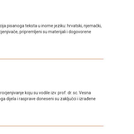
cija pisanoga teksta u inome jeziku: hrvatski, njemački,
jenjivače, pripremljeni su materijali i dogovorene
rocjenjivanje koju su vodile izv. prof. dr. sc. Vesna
ga dijela i rasprave doneseni su zaključci i izrađene