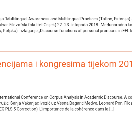
“Multilingual Awareness and Multilingual Practices (Tallinn, Estonija) -i
ar, Filozofski fakultet Osijek) 22.-23. listopada 2018.. Međunarodna kon
, Poljska) -izlaganje „Discourse functions of personal pronouns in EFL le
encijama i kongresima tijekom 201
nternational Conference on Corpus Analysis in Academic Discourse. A cor
ružić, Sanja Vakanjac Ivezić uz Vesna Bagarić Medve, Leonard Pon, Filozo
G PLS 5 Correction): L’importance de la cohérence dans la […]