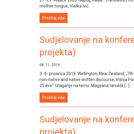
mother tongue, Vlatka Ivić.
Pročitaj više
Sudjelovanje na konfer
projekta)
08. 11. 2019.
3.-6- prosinca 2019. Wellington, New Zealand, „7t
non-native and native written discourse, Višnja Pa
25 éve“. Izlaganje na temu: Magyarul tanulők […]
Pročitaj više
Sudjelovanje na konfer
projekta)