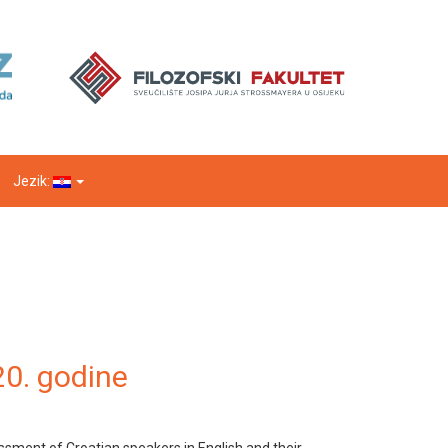
Jezik:
20. godine
ssessment of Croatian speakers in English and their